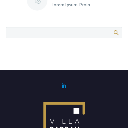
Lorem Ipsum. Proin
gravida nibh vel velit
auctor aliquet. Aenean
sollicitudin, lorem quis
bibendum auctor, nisi elit
consequat ipsum, nec
sagittis sem nibh id elit.