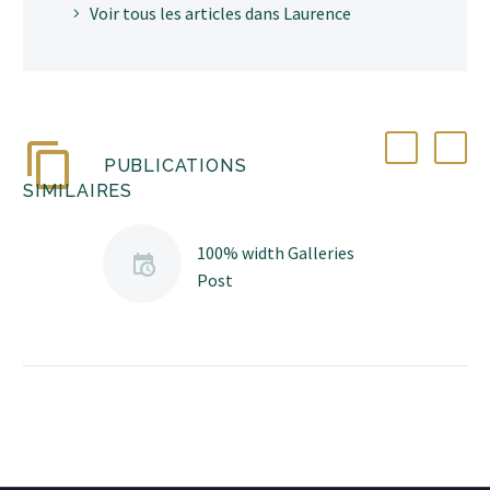
Voir tous les articles dans Laurence
PUBLICATIONS
SIMILAIRES
100% width Galleries
Post
Lorem Ipsum. Proin
gravida nibh vel velit
auctor aliquet. Aenean
sollicitudin, lorem quis
bibendum auctor, nisi elit
consequat ipsum, nec
sagittis sem nibh id elit