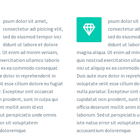
psum dolor sit amet,
psum dolor sit


consectetur adi pisicing elit,
consectetur adi 
sed do eiusmod tempor inci
sed do eiusmod
didunt ut labore et dolore
didunt ut labor
. Ut enim ad minim veniam,
magna aliqua. Ut enim ad mi
exercitation ullamco laboris
quis nostrud exercitation ull
ip ex ea commodo consequat.
nisi ut aliquip ex ea commodo
re dolor in reprehenderit in
Duis aute irure dolor in repre
it esse cillum dolore eu fugiat
voluptate velit esse cillum do
r. Excepteur sint occaecat
nulla pariatur. Excepteur sint
 proident, sunt in culpa qui
cupidatat non proident, sunt i
unt mollit anim id est
officia deserunt mollit anim i
ut perspiciatis unde omnis
laborum. Sed ut perspiciatis 
ror sit voluptatem
iste natus error sit voluptat
 doloremque.
accusantium doloremque.