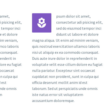
 amet,
psum dolor sit amet,


pisicing elit,
consectetur adi pisicing elit,
 tempor inci
sed do eiusmod tempor inci
e et dolore
didunt ut labore et dolore
nim veniam,
magna aliqua. Ut enim ad minim veniam,
amco laboris
quis nostrud exercitation ullamco laboris
 consequat.
nisi ut aliquip ex ea commodo consequat.
henderit in
Duis aute irure dolor in reprehenderit in
lore eu fugiat
voluptate velit esse cillum dolore eu fugiat
 occaecat
nulla pariatur. Excepteur sint occaecat
n culpa qui
cupidatat non proident, sunt in culpa qui
d est
officia deserunt mollit anim id est
unde omnis
laborum. Sed ut perspiciatis unde omnis
em
iste natus error sit voluptatem
accusantium doloremque.