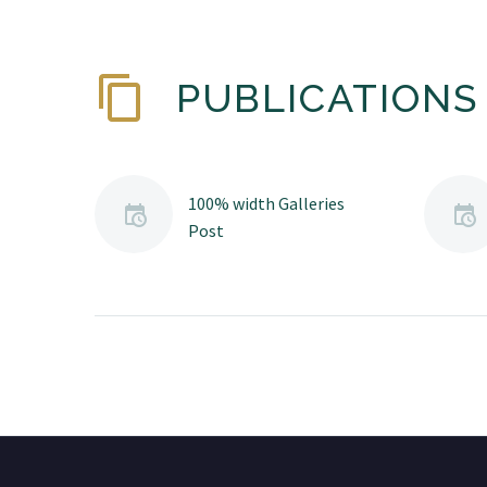
PUBLICATIONS 
100% width Galleries
Post
Lorem Ipsum. Proin
gravida nibh vel velit
auctor aliquet. Aenean
sollicitudin, lorem quis
bibendum auctor, nisi elit
consequat ipsum, nec
sagittis sem nibh id elit