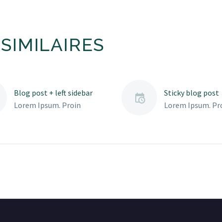
SIMILAIRES
Blog post + left sidebar
Sticky blog post
Lorem Ipsum. Proin
Lorem Ipsum. Pr
gravida nibh vel velit
gravida nibh vel v
auctor aliquet. Aenean
auctor aliquet. 
sollicitudin, lorem quis
sollicitudin, lore
bibendum auctor, nisi elit
bibendum auctor, 
consequat ipsum, nec
consequat ipsum
sagittis sem nibh id elit.
sagittis sem nibh 