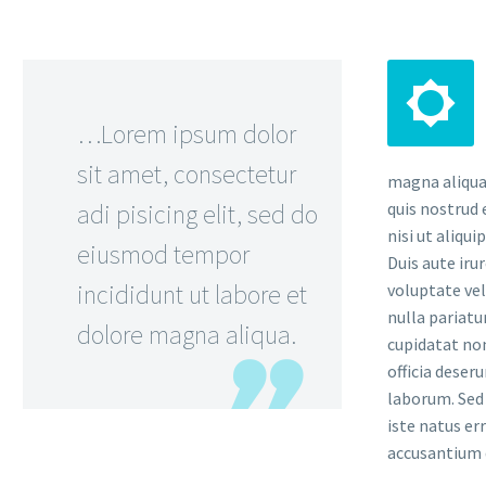


…Lorem ipsum dolor
sit amet, consectetur
magna aliqua
adi pisicing elit, sed do
quis nostrud 
nisi ut aliqu
eiusmod tempor
Duis aute iru
incididunt ut labore et
voluptate vel
nulla pariatu
dolore magna aliqua.
cupidatat non
officia deser
laborum. Sed 
iste natus er
accusantium