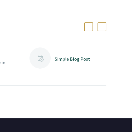
Simple Blog Post
oin
elit
Aenean
m quis
nisi elit
, nec
id elit.