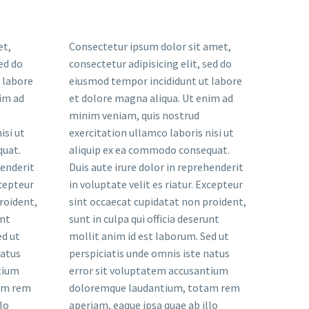
et,
Consectetur ipsum dolor sit amet,
sed do
consectetur adipisicing elit, sed do
 labore
eiusmod tempor incididunt ut labore
im ad
et dolore magna aliqua. Ut enim ad
minim veniam, quis nostrud
isi ut
exercitation ullamco laboris nisi ut
quat.
aliquip ex ea commodo consequat.
henderit
Duis aute irure dolor in reprehenderit
xcepteur
in voluptate velit es riatur. Excepteur
roident,
sint occaecat cupidatat non proident,
unt
sunt in culpa qui officia deserunt
ed ut
mollit anim id est laborum. Sed ut
natus
perspiciatis unde omnis iste natus
tium
error sit voluptatem accusantium
am rem
doloremque laudantium, totam rem
lo
aperiam, eaque ipsa quae ab illo