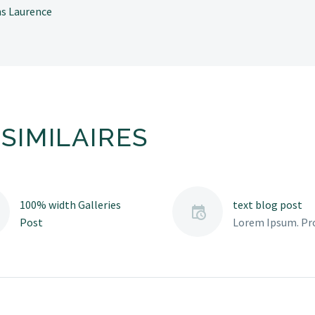
ans Laurence
SIMILAIRES
100% width Galleries
text blog post
Post
Lorem Ipsum. Pr
Lorem Ipsum. Proin
gravida nibh vel v
gravida nibh vel velit
auctor aliquet. 
auctor aliquet. Aenean
sollicitudin, lore
sollicitudin, lorem quis
bibendum auctor, 
bibendum auctor, nisi elit
consequat ipsum