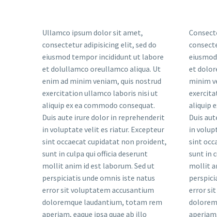
Ullamco ipsum dolor sit amet,
Consecte
consectetur adipisicing elit, sed do
consecte
eiusmod tempor incididunt ut labore
eiusmod 
et dolullamco oreullamco aliqua. Ut
et dolor
enim ad minim veniam, quis nostrud
minim v
exercitation ullamco laboris nisi ut
exercita
aliquip ex ea commodo consequat.
aliquip
Duis aute irure dolor in reprehenderit
Duis aut
in voluptate velit es riatur. Excepteur
in volup
sint occaecat cupidatat non proident,
sint occ
sunt in culpa qui officia deserunt
sunt in c
mollit anim id est laborum. Sed ut
mollit a
perspiciatis unde omnis iste natus
perspici
error sit voluptatem accusantium
error si
doloremque laudantium, totam rem
dolorem
aperiam, eaque ipsa quae ab illo
aperiam,