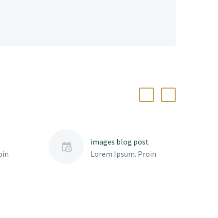
images blog post
oin
Lorem Ipsum. Proin
elit
gravida nibh vel velit
Aenean
auctor aliquet. Aenean
m quis
sollicitudin, lorem quis
nisi elit
bibendum auctor, nisi elit
, nec
consequat ipsum, nec