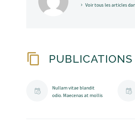
Voir tous les articles d
PUBLICATIONS 
Nullam vitae blandit
odio. Maecenas at mollis
ipsum.
Lorem Ipsum. Proin
gravida nibh vel velit
auctor aliquet. Aenean
sollicitudin, lorem quis