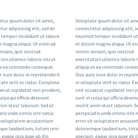
tur ipsum dolor sit amet,
Voluptate ipsum dolor sit am
tur adipisicing elit, sed do
consectetur adipisicing elit, 
tempor incididunt ut labore
eiusmod tempor incididunt ut
e magna aliqua. Ut enim ad
et dolore magna aliqua. Ut en
eniam, quis nostrud
minim veniam, quis nostrud
tion ullamco laboris nisi ut
exercitation ullamco laboris n
 ex ea commodo consequat.
aliquip ex ea commodo conse
e irure dolor in reprehenderit
Duis aute irure dolor in repre
tate velit es riatur. Excepteur
in voluptate velit es riatur. E
aecat cupidatat non proident,
sint occaecat cupidatat non p
ulpa qui officia deserunt
sunt in culpa qui officia deser
nim id est laborum. Sed ut
mollit anim id est laborum. S
atis unde omnis iste natus
perspiciatis unde omnis iste 
t voluptatem accusantium
error sit voluptatem accusan
que laudantium, totam rem
doloremque laudantium, tot
 eaque ipsa quae ab illo
aperiam, eaque ipsa quae ab il